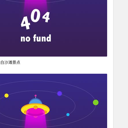
赉白沙滩景点