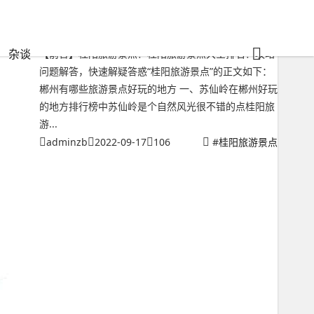
桂阳旅游景点？桂阳旅游景点大全排名
杂谈
【前言】桂阳旅游景点？桂阳旅游景点大全排名？攻略
问题解答，快速解疑答惑“桂阳旅游景点”的正文如下：
郴州有哪些旅游景点好玩的地方 一、苏仙岭在郴州好玩
的地方排行榜中苏仙岭是个自然风光很不错的点桂阳旅
游...
adminzb
2022-09-17
106
#
桂阳旅游景点