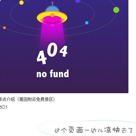
景点介绍（莆田附近免费景区）
5
1