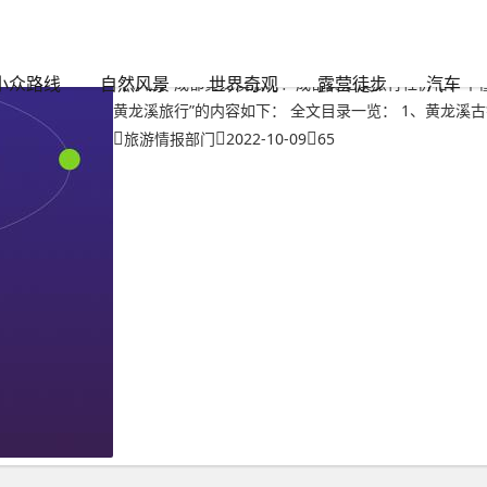
的文章
成都黄龙溪旅行？成都黄龙溪旅行社价格
小众路线
自然风景
世界奇观
露营徒步
汽车
【导言】成都黄龙溪旅行？成都黄龙溪旅行社价格？不
黄龙溪旅行”的内容如下： 全文目录一览： 1、黄龙溪古镇
旅游情报部门
2022-10-09
65