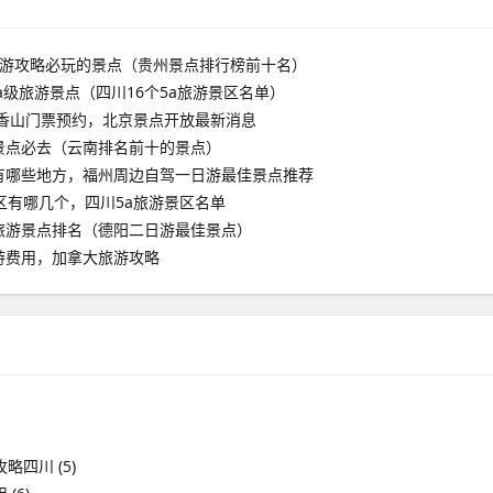
旅游攻略必玩的景点（贵州景点排行榜前十名）
aa级旅游景点（四川16个5a旅游景区名单）
京香山门票预约，北京景点开放最新消息
景点必去（云南排名前十的景点）
有哪些地方，福州周边自驾一日游最佳景点推荐
区有哪几个，四川5a旅游景区名单
旅游景点排名（德阳二日游最佳景点）
游费用，加拿大旅游攻略
攻略四川
(5)