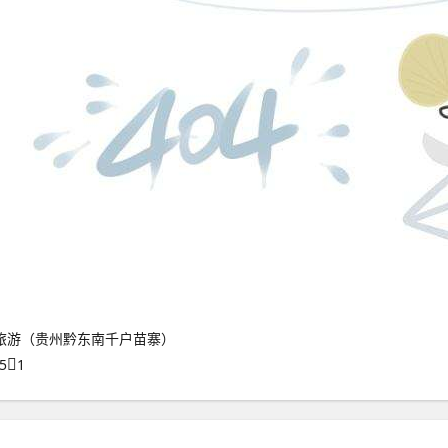
旅游（贵州黔东南千户苗寨）
5
1