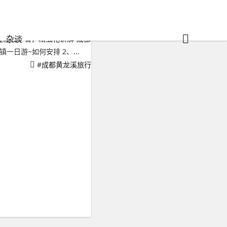
杂谈
懂就往下看，精细化讲解“成都
一日游~如何安排 2、...
#
成都黄龙溪旅行