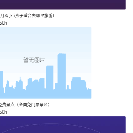
7月8月带孩子适合去哪里旅游）
5
1
免费景点（全国免门票景区）
5
1