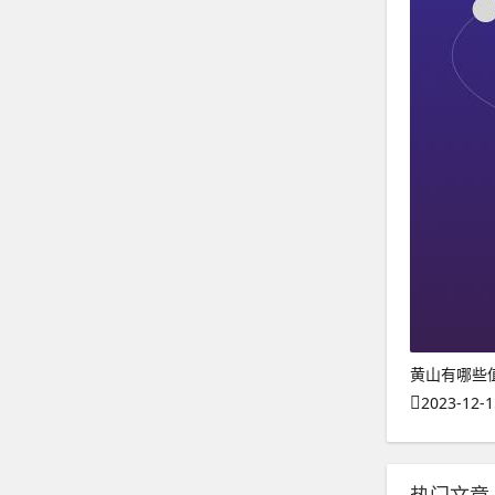
黄山有哪些
2023-12-1