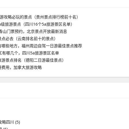
旅游攻略必玩的景点（贵州景点排行榜前十名）
aa级旅游景点（四川16个5a旅游景区名单）
京香山门票预约，北京景点开放最新消息
景点必去（云南排名前十的景点）
有哪些地方，福州周边自驾一日游最佳景点推荐
区有哪几个，四川5a旅游景区名单
旅游景点排名（德阳二日游最佳景点）
游费用，加拿大旅游攻略
攻略四川
(5)