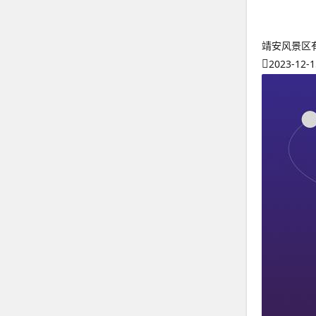
靖安风景区
2023-12-1