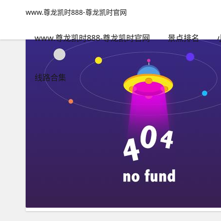
大连游玩必去的地方-www.尊龙凯时888
www.尊龙凯时888-尊龙凯时官网
www.尊龙凯时888-尊龙凯时官网
包含"大连游玩必去的地方"
www.尊龙凯时888-尊龙凯时官网
景点排名
线路合集