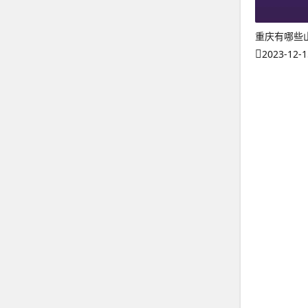
重庆有哪些
2023-12-1