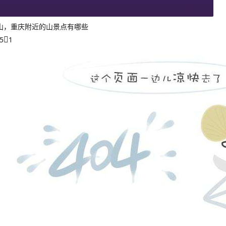
山，重庆附近的山景点有哪些
5
1