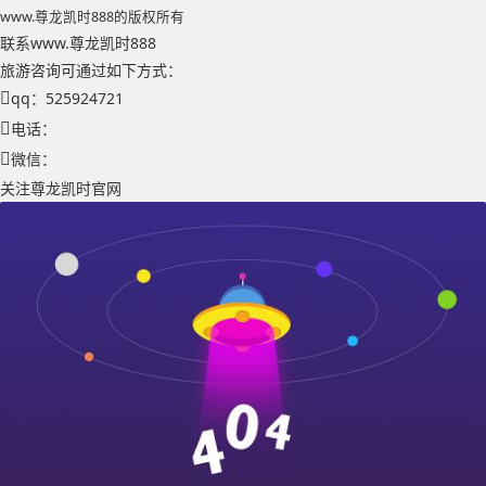
www.尊龙凯时888的版权所有
联系www.尊龙凯时888
旅游咨询可通过如下方式：
qq：525924721
电话：
微信：
关注尊龙凯时官网