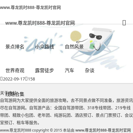
稻城当地跟团游-www.尊龙凯时888
www.尊龙凯时888-尊龙凯时官网
www.尊龙凯时888-尊龙凯时官网
包含"稻城当地跟团游"标签的文章
www.尊龙凯时888-尊龙凯时官网
景点排名
小众路线
自然风景
世界奇观
露营徒步
汽车
杂谈
2022-09-17
158
关于本站
线路合集
自驾游网为大家提供全面的旅游攻略，去不同景点做不同准备，旅游资讯
尽在自驾游网。自驾游产品：全国自驾游带团、318专线带团、219专线
带团、精致小包团、老年团、纯游玩团、酒店预订、景点门票预订、会议
室预订、租车等服务。
www.尊龙凯时888 copyright © 2015 本站由
www.尊龙凯时888-尊龙凯时官网