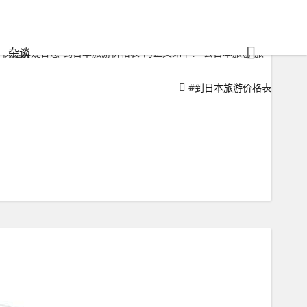
杂谈
速解疑答惑“到日本旅游价格表”的正文如下： 去日本旅游 旅
#
到日本旅游价格表