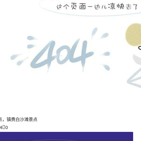
点，镇赉白沙滩景点
4
0