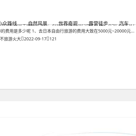
签的文章
到日本旅游价格表？到日本旅游价格大概多少钱
小众路线
自然风景
世界奇观
露营徒步
汽车
【前言】到日本旅游价格表？到日本旅游价格大概多少钱？攻略问题解答，快
游的费用是多少呢 1、去日本自由行旅游的费用大致在5000元~20000元...
不旅游火大
2022-09-17
121