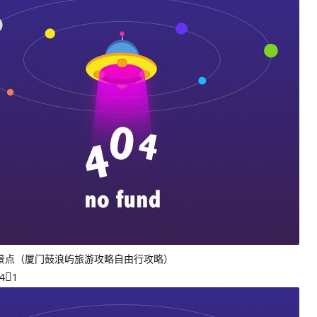
景点（厦门鼓浪屿旅游攻略自由行攻略）
4
1