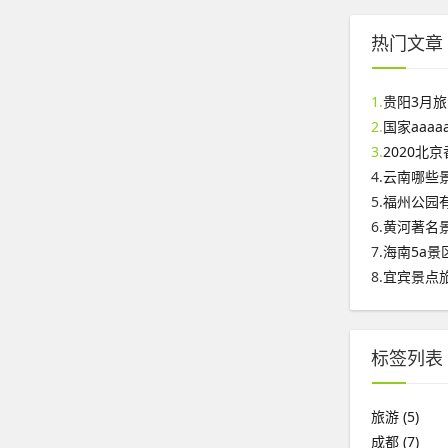
热门文章
1.
贵阳3月
2.
国家aaa
3.
2020北
4.
云南哪些
5.
福州公园
6.
黄河著名
7.
海南5a景
8.
宜宾景点
标签列表
旅游
(5)
成都
(7)