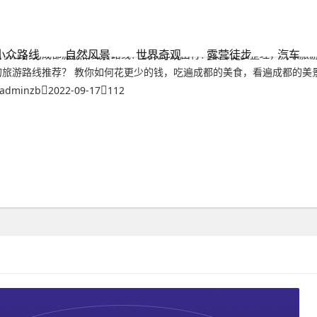
"标签的文章
到成都旅游自由行路线？去成都自由行
小众路线
自然风景
世界奇观
露营徒步
汽车
【引言】到成都旅游自由行路线？去成都自由行？攻略全面整理，获取旅游
的旅游路线推荐？ 教你如何花更少的钱，吃遍成都的美食，看遍成都的美景。
adminzb
2022-09-17
112