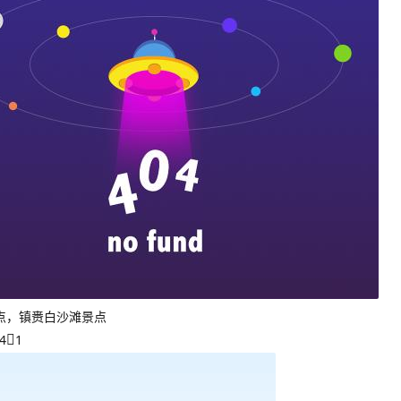
点，镇赉白沙滩景点
4
1