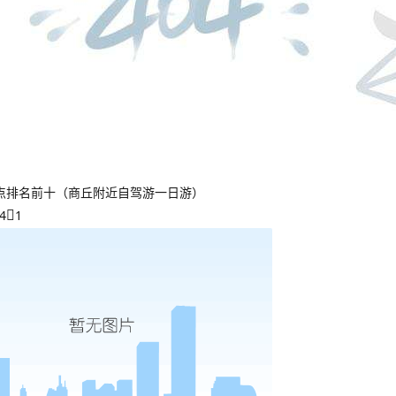
点排名前十（商丘附近自驾游一日游）
4
1