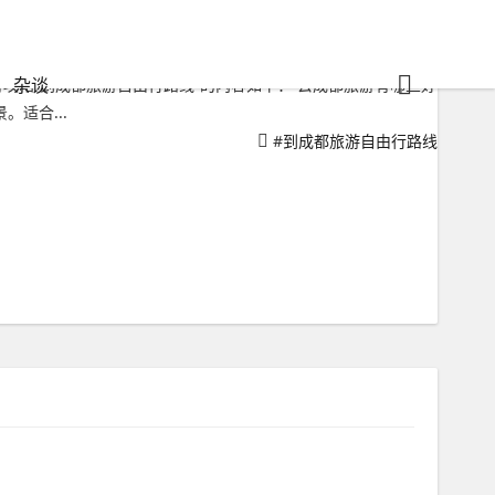
杂谈
攻略“到成都旅游自由行路线”的内容如下： 去成都旅游有哪些好
适合...
#
到成都旅游自由行路线