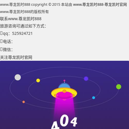
www.尊龙凯时888 copyright © 2015 本站由
www.尊龙凯时888-尊龙凯时官网
www.尊龙凯时888的版权所有
联系www.尊龙凯时888
旅游咨询可通过如下方式：
qq：525924721
电话：
微信：
关注尊龙凯时官网