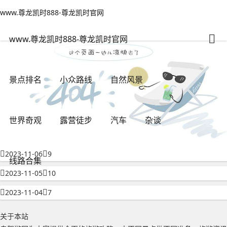
318川藏线自驾车路线查询-www.尊龙凯时888
www.尊龙凯时888-尊龙凯时官网
www.尊龙凯时888-尊龙凯时官网
包含"318川藏线自驾车路线查询"标
签的文章
www.尊龙凯时888-尊龙凯时官网
景点排名
小众路线
自然风景
世界奇观
露营徒步
汽车
杂谈
2023-11-06
9
线路合集
2023-11-05
10
2023-11-04
7
关于本站